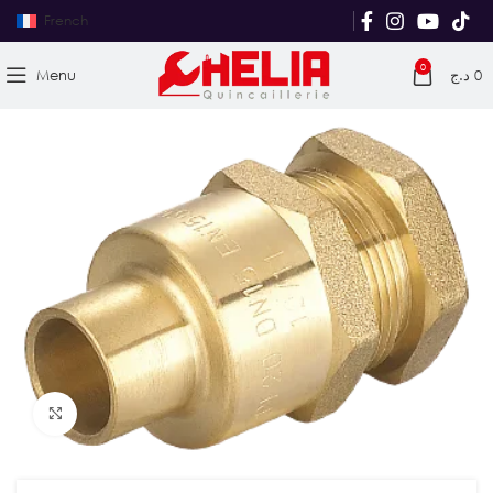
French
0
Menu
د.ج
0
Agrandir