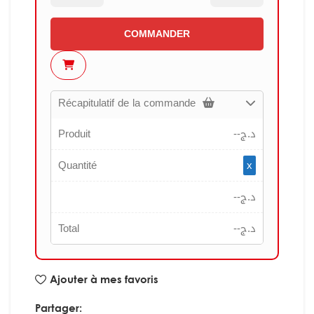
COMMANDER
Récapitulatif de la commande
Produit
--
د.ج
Quantité
x
--
د.ج
Total
--
د.ج
Ajouter à mes favoris
Partager: