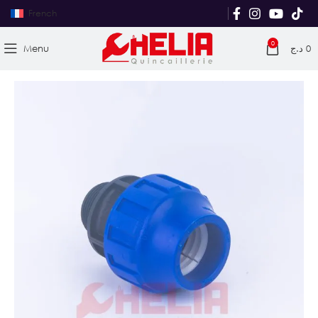
French
0
Menu
د.ج
0