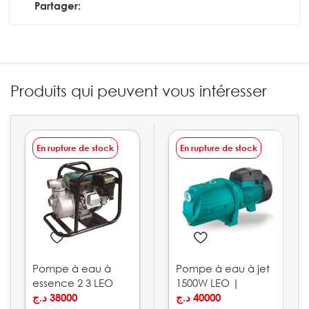
Partager:
Produits qui peuvent vous intéresser
En rupture de stock
En rupture de stock
Pompe à eau à
Pompe à eau à jet
essence 2 3 LEO
1500W LEO |
د.ج
38000
AJm150L
د.ج
40000