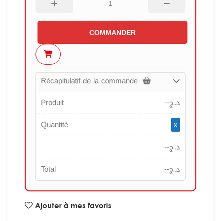
COMMANDER
Récapitulatif de la commande
Produit
--
د.ج
Quantité
x
--
د.ج
Total
--
د.ج
Ajouter à mes favoris