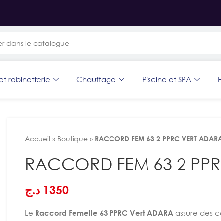
et robinetterie
Chauffage
Piscine et SPA
E
Accueil
»
Boutique
»
RACCORD FEM 63 2 PPRC VERT ADAR
RACCORD FEM 63 2 PP
د.ج
1350
Le
Raccord Femelle 63 PPRC Vert ADARA
assure des co