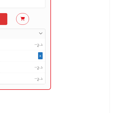
--
د.ج
x
--
د.ج
--
د.ج