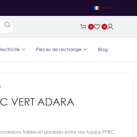
French
0
0
lectricité
Pièces de rechange
Blog
A
RC VERT ADARA
nnexions fiables et durables entre vos tuyaux PPRC.