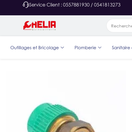
Service Client : 0557881930 / 0541813273
Outillages et Bricolage
Plomberie
Sanitaire 