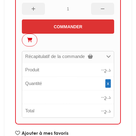
COMMANDER
Récapitulatif de la commande
Produit
--
د.ج
Quantité
x
--
د.ج
Total
--
د.ج
Ajouter à mes favoris