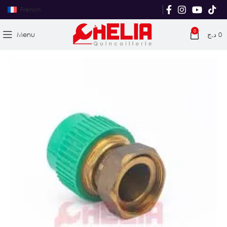
French
0
Menu
د.ج
0