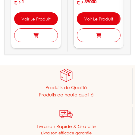
د.ج
1
LGP30-C
د.ج
39000
Voir Le Produit
Voir Le Produit
Produits de Qualité
Produits de haute qualité
Livraison Rapide & Gratuite
Livraison efficace garantie