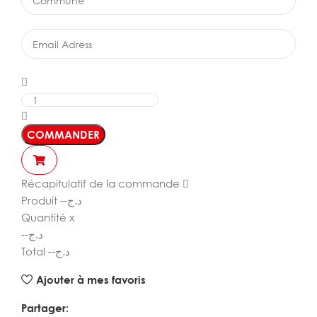
COMMANDER
Récapitulatif de la commande
Produit
--
د.ج
Quantité
x
--
د.ج
Total
--
د.ج
Ajouter à mes favoris
Partager: