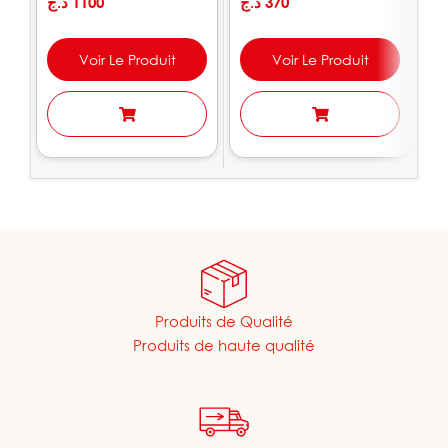
THT523106
د.ج
1100
د.ج
370
.ج
Voir Le Produit
Voir Le Produit
Produits de Qualité
Produits de haute qualité