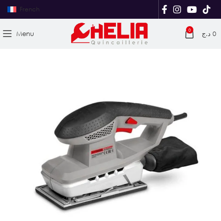
French
0
Menu
د.ج
0