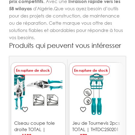
prix compétitifs.
Avec une
livraison rapide vers les
58 wilayas
d'Algérie.Que vous ayez besoin d’outils
pour des projets de construction, de maintenance
ou de réparation. Cette marque vous offre des
solutions fiables et abordables pour répondre à tous
vos besoins.
Produits qui peuvent vous intéresser
En rupture de stock
En rupture de stock
E
Ciseau coupe tole
Jeu de Tournevis 2pcs
J
droite TOTAL |
TOTAL | THTDC250201
T