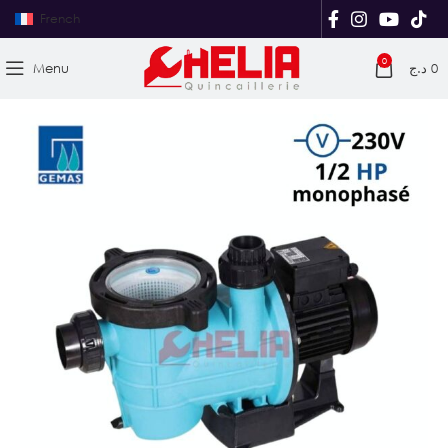
French
0
Menu
د.ج
0