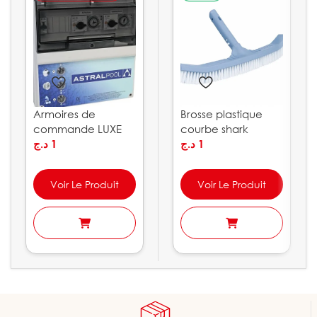
Armoires de
Brosse plastique
commande LUXE
courbe shark
ASTRAPOOL
د.ج
1
ASTRALPOOL
د.ج
1
Voir Le Produit
Voir Le Produit