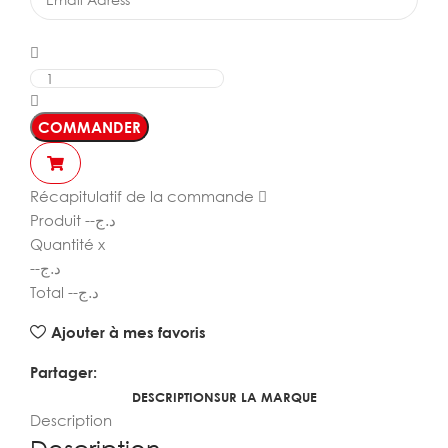
COMMANDER
Récapitulatif de la commande
Produit
--
د.ج
Quantité
x
--
د.ج
Total
--
د.ج
Ajouter à mes favoris
Partager:
DESCRIPTION
SUR LA MARQUE
Description