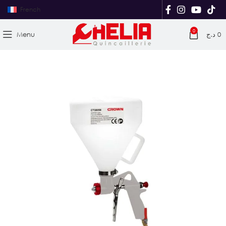
French
0
Menu
د.ج
0