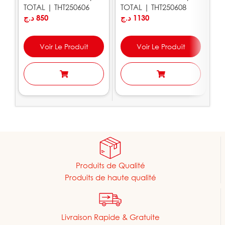
TOTAL | THT250606
TOTAL | THT250608
1
د.ج
850
د.ج
1130
T
.ج
Voir Le Produit
Voir Le Produit
Produits de Qualité
Produits de haute qualité
Livraison Rapide & Gratuite