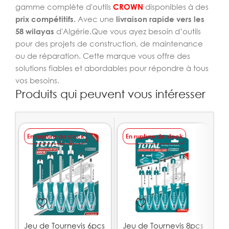
gamme complète d'outils
CROWN
disponibles à des
prix compétitifs.
Avec une
livraison rapide vers les
58 wilayas
d'Algérie.Que vous ayez besoin d’outils
pour des projets de construction, de maintenance
ou de réparation. Cette marque vous offre des
solutions fiables et abordables pour répondre à tous
vos besoins.
Produits qui peuvent vous intéresser
En rupture de stock
En rupture de stock
E
Jeu de Tournevis 6pcs
Jeu de Tournevis 8pcs
N