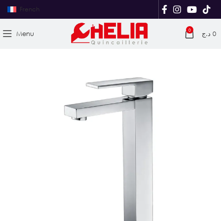
French
0
Menu
د.ج
0