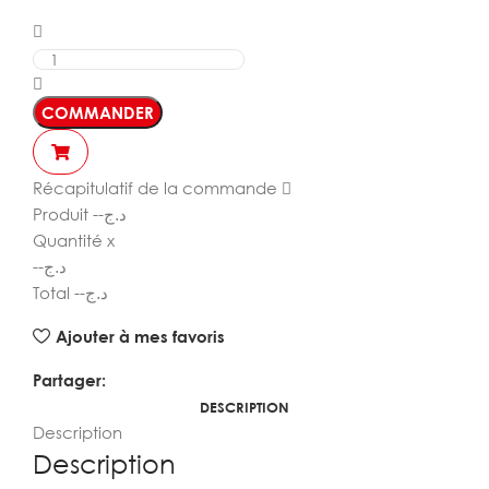
COMMANDER
Récapitulatif de la commande
Produit
--
د.ج
Quantité
x
--
د.ج
Total
--
د.ج
Ajouter à mes favoris
Partager:
DESCRIPTION
Description
Description