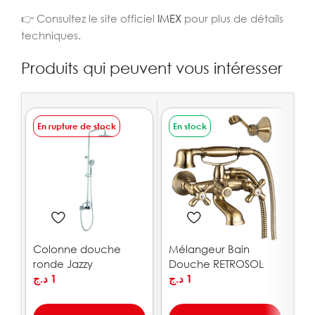
👉 Consultez le site officiel
IMEX
pour plus de détails
techniques.
Produits qui peuvent vous intéresser
En rupture de stock
En stock
E
Colonne douche
Mélangeur Bain
Mi
ronde Jazzy
Douche RETROSOL
Ja
د.ج
1
د.ج
1
.ج