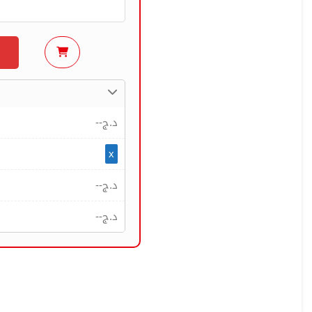
--
د.ج
x
--
د.ج
--
د.ج