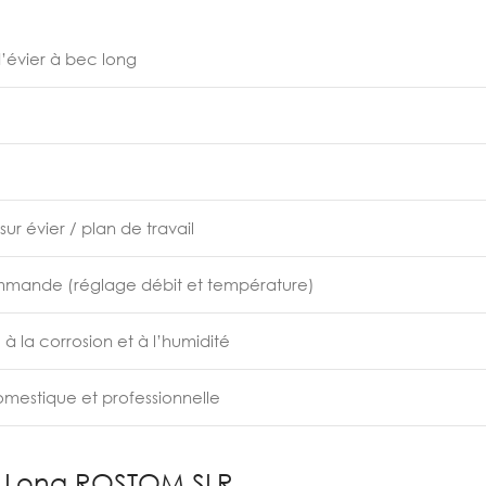
d’évier à bec long
r évier / plan de travail
ande (réglage débit et température)
 à la corrosion et à l’humidité
omestique et professionnelle
c Long ROSTOM SLR