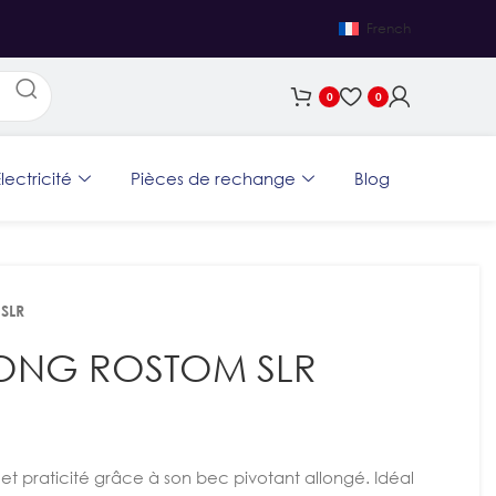
French
0
0
lectricité
Pièces de rechange
Blog
SLR
 LONG ROSTOM SLR
et praticité grâce à son bec pivotant allongé. Idéal