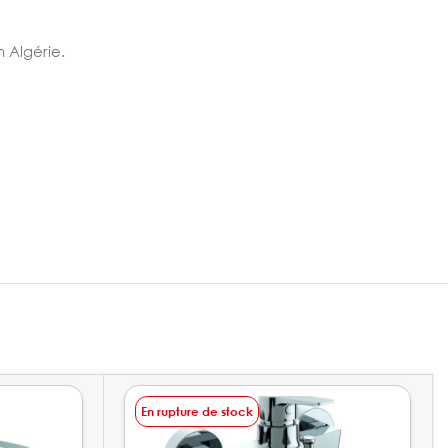
n Algérie.
En rupture de stock