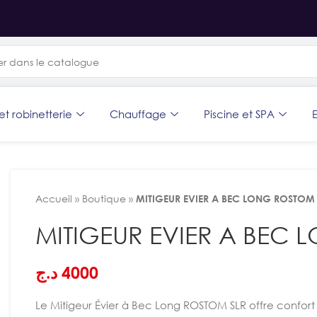
et robinetterie
Chauffage
Piscine et SPA
E
Accueil
»
Boutique
»
MITIGEUR EVIER A BEC LONG ROSTOM 
MITIGEUR EVIER A BEC
د.ج
4000
Le Mitigeur Évier à Bec Long ROSTOM SLR offre confort 