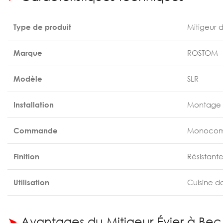
Type de produit
Mitigeur 
Marque
ROSTOM
Modèle
SLR
Installation
Montage su
Commande
Monocomm
Finition
Résistante
Utilisation
Cuisine d
➤
Avantages du Mitigeur Évier à Be