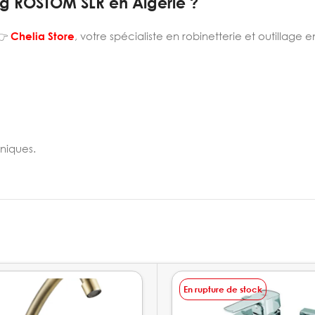
ong ROSTOM SLR en Algérie ?
👉
Chelia Store
, votre spécialiste en robinetterie et outillage e
niques.
En rupture de stock