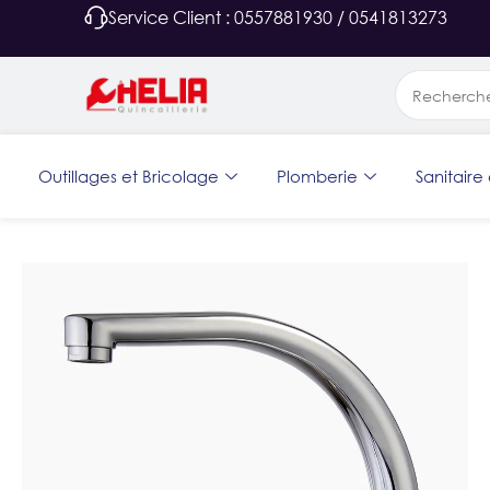
Service Client : 0557881930 / 0541813273
Outillages et Bricolage
Plomberie
Sanitaire 