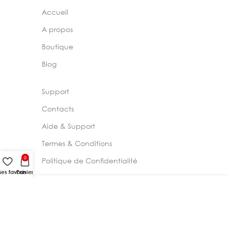
Accueil
A propos
Boutique
Blog
Support
Contacts
Aide & Support
Termes & Conditions
0
Politique de Confidentialité
es favoris
Panier
2024 –
Chelia Store