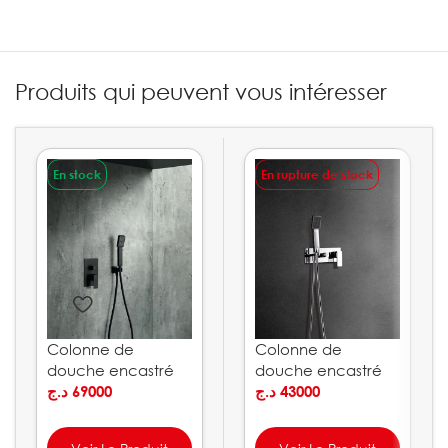
Produits qui peuvent vous intéresser
En stock
En rupture de stock
Colonne de
Colonne de
douche encastré
douche encastré
noir VOLGA IMEX
د.ج
69000
Noruega IMEX
د.ج
43000