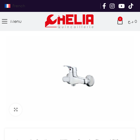
French
0
Menu
د.ج
0
Agrandir