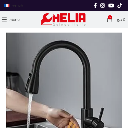
French
0
Menu
د.ج
0