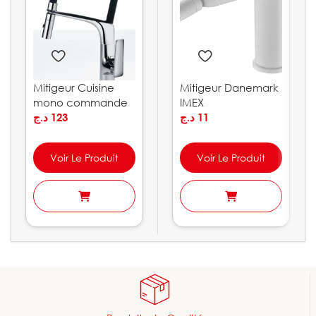
Mitigeur Cuisine
Mitigeur Danemark
mono commande
IMEX
Lanzarote IMEX
د.ج
123
د.ج
11
Voir Le Produit
Voir Le Produit