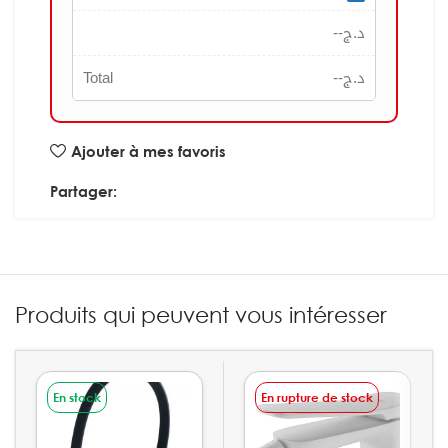
--
د.ج
Total
--
د.ج
Ajouter à mes favoris
Partager:
Produits qui peuvent vous intéresser
En stock
En rupture de stock