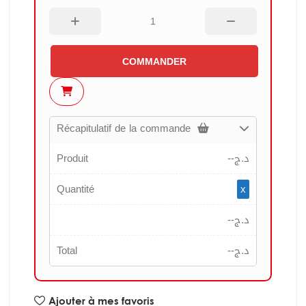
COMMANDER
Récapitulatif de la commande
Produit
--
د.ج
Quantité
x
--
د.ج
Total
--
د.ج
Ajouter à mes favoris