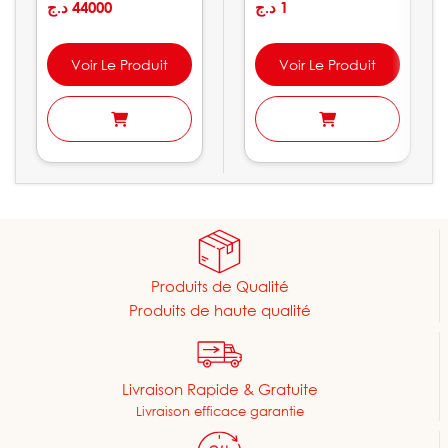
Dublin IMEX
د.ج
44000
د.ج
1
Voir Le Produit
Voir Le Produit
Produits de Qualité
Produits de haute qualité
Livraison Rapide & Gratuite
Livraison efficace garantie