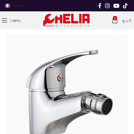
French
0
Menu
د.ج
0