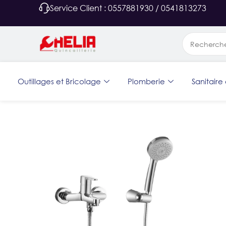
Service Client : 0557881930 / 0541813273
Outillages et Bricolage
Plomberie
Sanitaire 