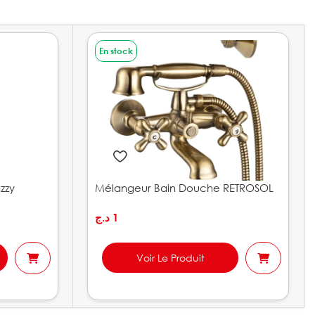
En stock
zzy
Mélangeur Bain Douche RETROSOL
د.ج
1
Voir Le Produit