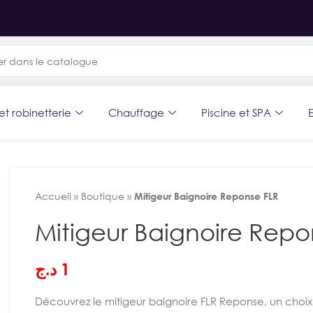
et robinetterie
Chauffage
Piscine et SPA
E
Accueil
»
Boutique
»
Mitigeur Baignoire Reponse FLR
Mitigeur Baignoire Repo
د.ج
1
Découvrez le mitigeur baignoire FLR Reponse, un choix p