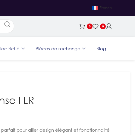
French
0
0
lectricité
Pièces de rechange
Blog
nse FLR
arfait pour allier design élégant et fonctionnalité