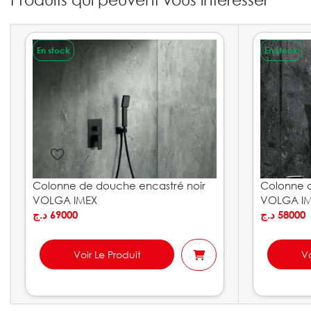
En stock
En stock
Colonne de douche encastré noir
Colonne 
VOLGA IMEX
VOLGA I
د.ج
69000
د.ج
58000
Voir Le Produit
Vo