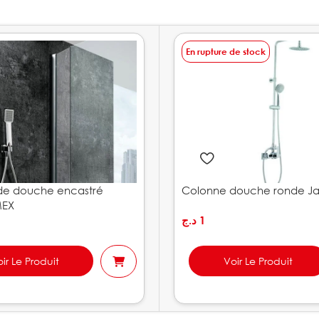
En rupture de stock
de douche encastré
Colonne douche ronde Ja
MEX
د.ج
1
ir Le Produit
Voir Le Produit