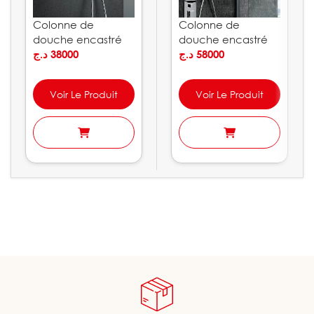
Colonne de
Colonne de
douche encastré
douche encastré
OSLO IMEX
د.ج
38000
VOLGA IMEX
د.ج
58000
Voir Le Produit
Voir Le Produit