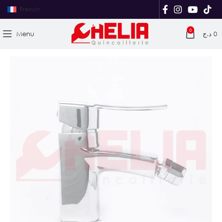
French
0
Menu
د.ج
0