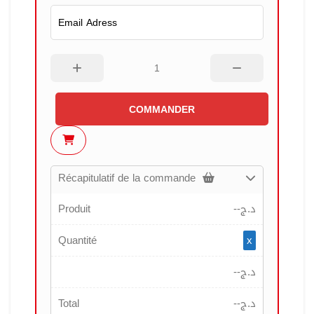
COMMANDER
Récapitulatif de la commande
Produit
--
د.ج
Quantité
x
--
د.ج
Total
--
د.ج