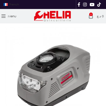
French
0
Menu
د.ج
0