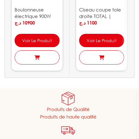
Boulonneuse
Ciseau coupe tole
électrique 900W
droite TOTAL |
320Nm CROWN |
د.ج
10900
THT523106
د.ج
1100
CT12018
Voir Le Produit
Voir Le Produit
Produits de Qualité
Produits de haute qualité