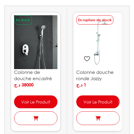
En stock
En rupture de stock
Colonne de
Colonne douche
douche encastré
ronde Jazzy
OSLO IMEX
د.ج
38000
د.ج
1
Voir Le Produit
Voir Le Produit