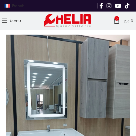
French
0
Menu
د.ج
0