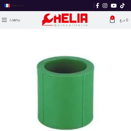
French
0
Menu
د.ج
0