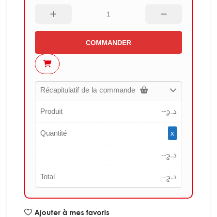
COMMANDER
Récapitulatif de la commande
Produit
--
د.ج
Quantité
x
--
د.ج
Total
--
د.ج
Ajouter à mes favoris