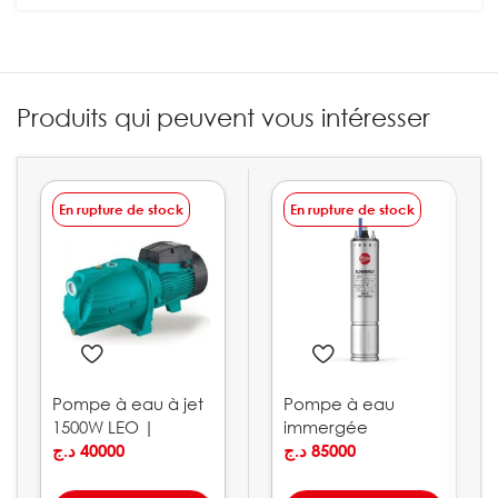
Produits qui peuvent vous intéresser
En rupture de stock
En rupture de stock
Pompe à eau à jet
Pompe à eau
1500W LEO |
immergée
AJm150L
د.ج
40000
PEDROLLO
د.ج
85000