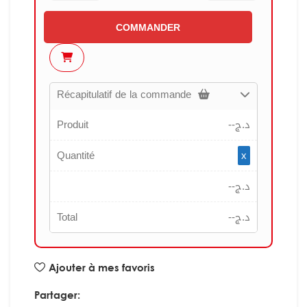
COMMANDER
Récapitulatif de la commande
Produit
--
د.ج
Quantité
x
--
د.ج
Total
--
د.ج
Ajouter à mes favoris
Partager: