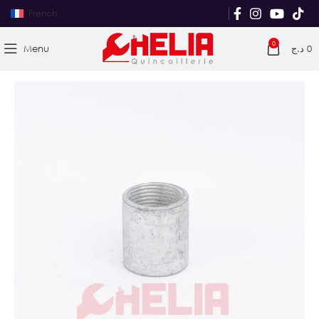
French
0
Menu
د.ج
0