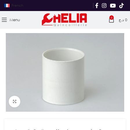
French
0
Menu
د.ج
0
Agrandir