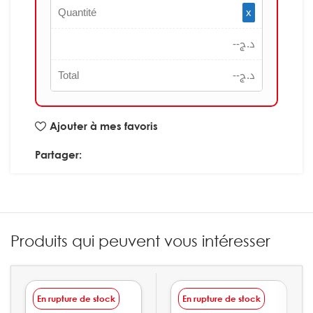
Quantité
x
--
د.ج
Total
--
د.ج
Ajouter à mes favoris
Partager:
Produits qui peuvent vous intéresser
En rupture de stock
En rupture de stock