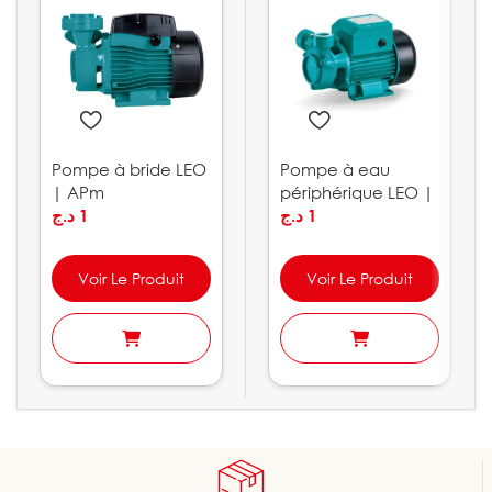
Pompe à bride LEO
Pompe à eau
| APm
périphérique LEO |
د.ج
1
XQm
د.ج
1
Voir Le Produit
Voir Le Produit