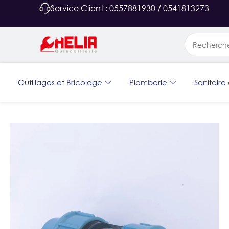
Service Client : 0557881930 / 0541813273
Outillages et Bricolage
Plomberie
Sanitaire 