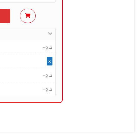
--
د.ج
x
--
د.ج
--
د.ج