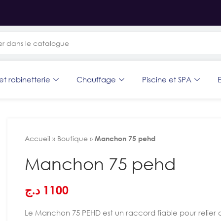
et robinetterie
Chauffage
Piscine et SPA
E
Accueil
»
Boutique
»
Manchon 75 pehd
Manchon 75 pehd
د.ج
1100
Le Manchon 75 PEHD est un raccord fiable pour relier d