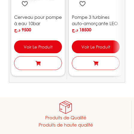
Cerveau pour pompe
Pompe 3 turbines
P
à eau 10bar
auto-amorçante LEO
1
PEDROLLO
د.ج
9500
| ACSm100S
د.ج
18500
.ج
Voir Le Produit
Voir Le Produit
Produits de Qualité
Produits de haute qualité