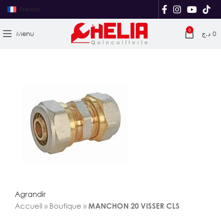
French
0
Menu
د.ج
0
Agrandir
Accueil
»
Boutique
»
MANCHON 20 VISSER CLS