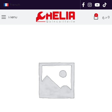
French
0
Menu
د.ج
0