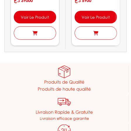
LGP30-C
د.ج
39000
XKm
د.ج
5900
Voir Le Produit
Voir Le Produit
Produits de Qualité
Produits de haute qualité
Livraison Rapide & Gratuite
Livraison efficace garantie