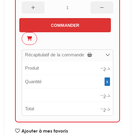
COMMANDER
Récapitulatif de la commande
Produit
--
د.ج
Quantité
x
--
د.ج
Total
--
د.ج
Ajouter à mes favoris