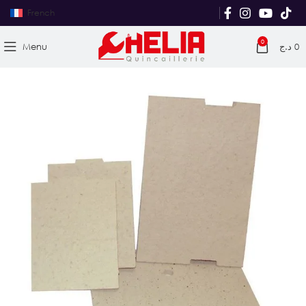
French
0
Menu
د.ج
0