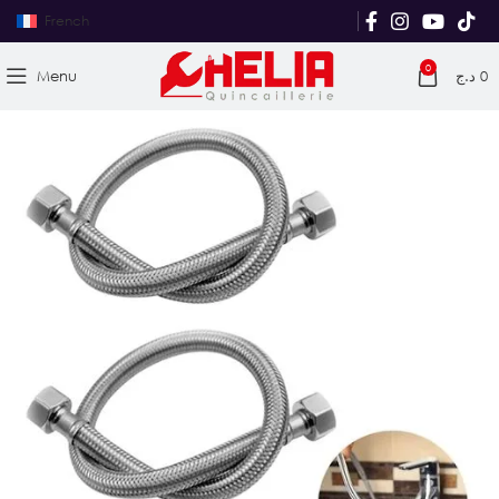
French
0
Menu
د.ج
0