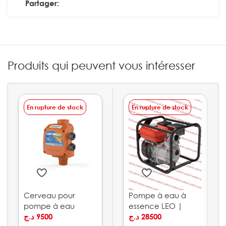
Partager:
Produits qui peuvent vous intéresser
En rupture de stock
En rupture de stock
Cerveau pour
Pompe à eau à
pompe à eau
essence LEO |
10bar PEDROLLO
د.ج
9500
LGP10
د.ج
28500