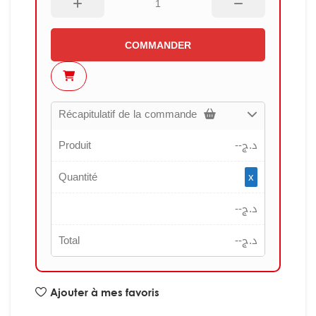
COMMANDER
Récapitulatif de la commande
Produit
--
د.ج
Quantité
x
--
د.ج
Total
--
د.ج
Ajouter à mes favoris