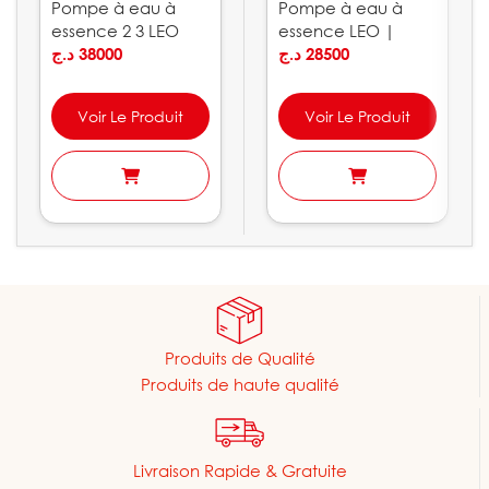
Pompe à eau à
Pompe à eau à
essence 2 3 LEO
essence LEO |
د.ج
38000
LGP10
د.ج
28500
Voir Le Produit
Voir Le Produit
Produits de Qualité
Produits de haute qualité
Livraison Rapide & Gratuite