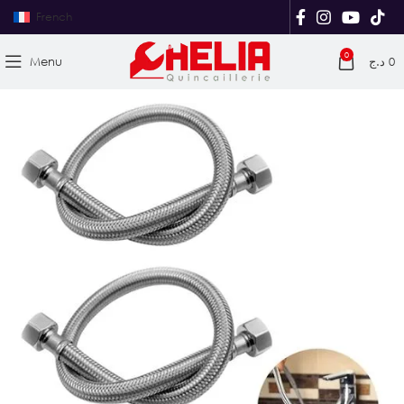
French
0
Menu
د.ج
0