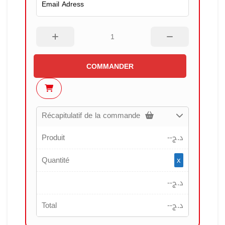
COMMANDER
Récapitulatif de la commande
Produit
--
د.ج
Quantité
x
--
د.ج
Total
--
د.ج