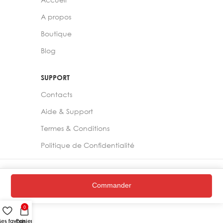
A propos
Boutique
Blog
SUPPORT
Contacts
Aide & Support
Termes & Conditions
Politique de Confidentialité
2024 –
Chelia Store
Commander
0
es favoris
Panier