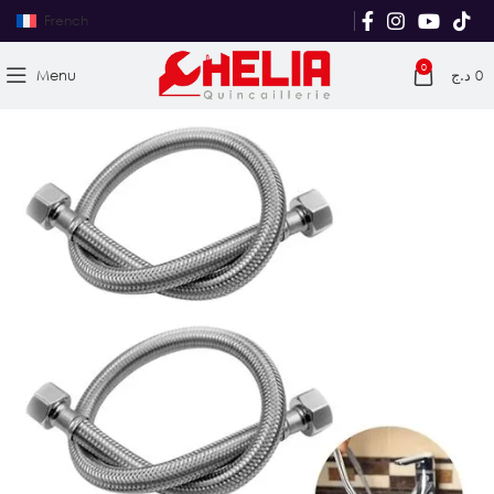
French
0
Menu
د.ج
0