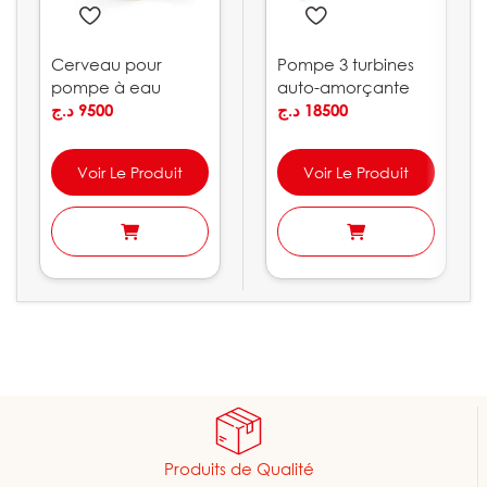
Cerveau pour
Pompe 3 turbines
pompe à eau
auto-amorçante
10bar PEDROLLO
د.ج
9500
LEO | ACSm100S
د.ج
18500
Voir Le Produit
Voir Le Produit
Produits de Qualité