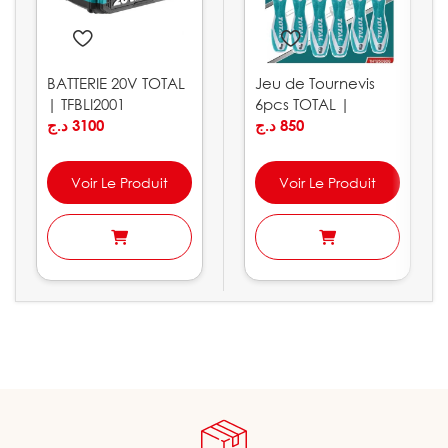
BATTERIE 20V TOTAL
Jeu de Tournevis
| TFBLI2001
6pcs TOTAL |
د.ج
3100
THT250606
د.ج
850
Voir Le Produit
Voir Le Produit