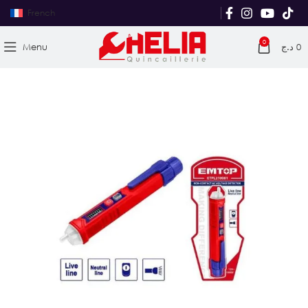
French
0
Menu
د.ج
0