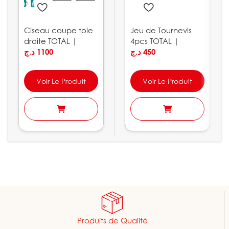
Ciseau coupe tole
Jeu de Tournevis
droite TOTAL |
4pcs TOTAL |
THT523106
د.ج
1100
THTDC250401
د.ج
450
Voir Le Produit
Voir Le Produit
Produits de Qualité