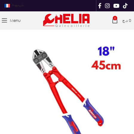
French
0
Menu
د.ج
0