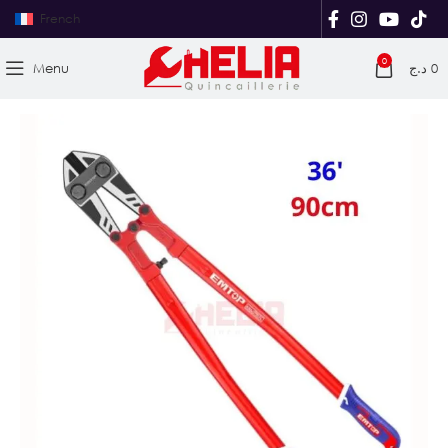
French
0
Menu
د.ج
0