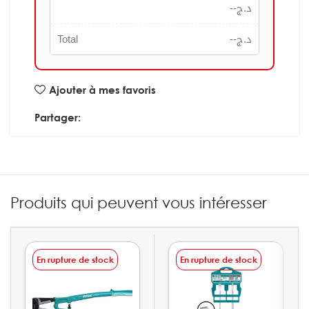
--
د.ج
Total
--
د.ج
Ajouter à mes favoris
Partager:
Produits qui peuvent vous intéresser
En rupture de stock
En rupture de stock