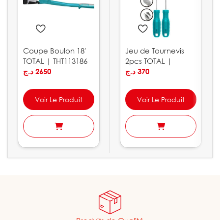
Coupe Boulon 18′
Jeu de Tournevis
TOTAL | THT113186
2pcs TOTAL |
د.ج
2650
THTDC250201
د.ج
370
Voir Le Produit
Voir Le Produit