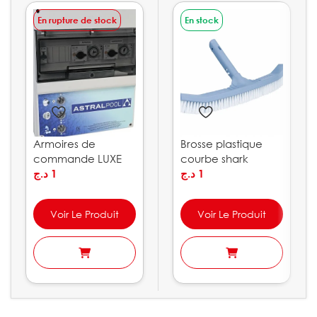
En rupture de stock
En stock
Armoires de
Brosse plastique
commande LUXE
courbe shark
ASTRAPOOL
د.ج
1
ASTRALPOOL
د.ج
1
Voir Le Produit
Voir Le Produit