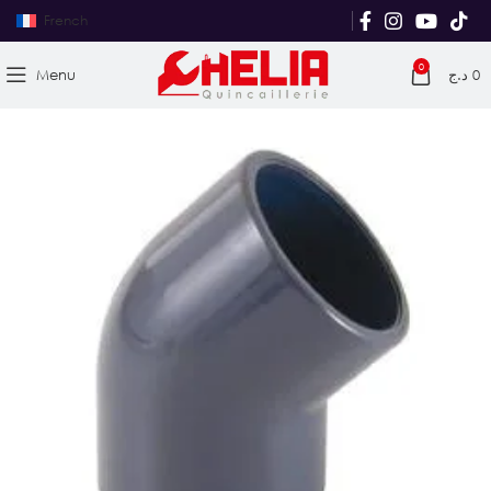
French
0
Menu
د.ج
0