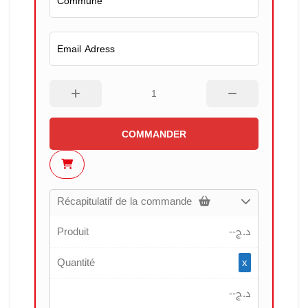
COMMANDER
Récapitulatif de la commande
Produit
--
د.ج
Quantité
x
--
د.ج