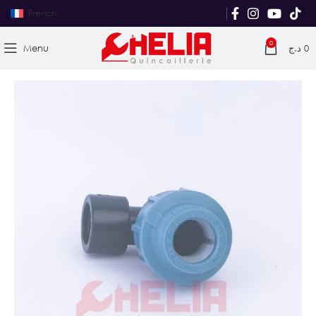
French
0
Menu
د.ج
0