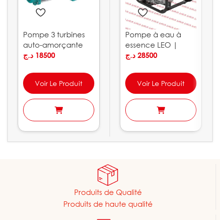
Pompe 3 turbines
Pompe à eau à
auto-amorçante
essence LEO |
LEO | ACSm100S
د.ج
18500
LGP10
د.ج
28500
Voir Le Produit
Voir Le Produit
Produits de Qualité
Produits de haute qualité