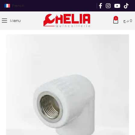
French
0
Menu
د.ج
0