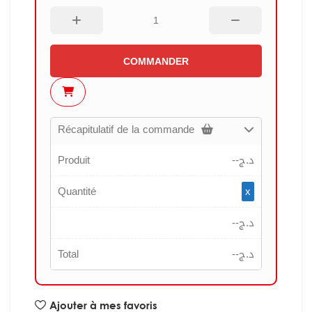
COMMANDER
Récapitulatif de la commande
Produit
--
د.ج
Quantité
x
--
د.ج
Total
--
د.ج
Ajouter à mes favoris