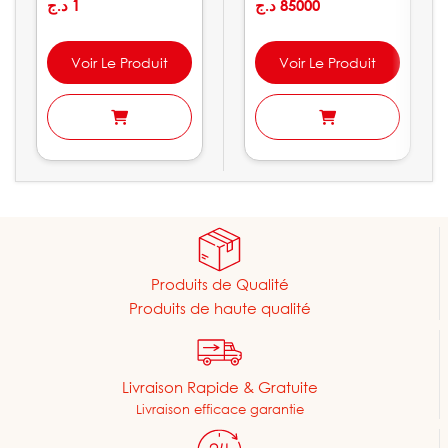
د.ج
1
PEDROLLO
د.ج
85000
Voir Le Produit
Voir Le Produit
Produits de Qualité
Produits de haute qualité
Livraison Rapide & Gratuite
Livraison efficace garantie