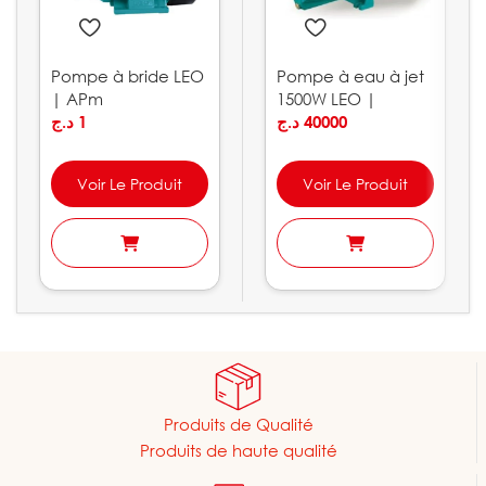
Pompe à bride LEO
Pompe à eau à jet
| APm
1500W LEO |
د.ج
1
AJm150L
د.ج
40000
Voir Le Produit
Voir Le Produit
Produits de Qualité
Produits de haute qualité