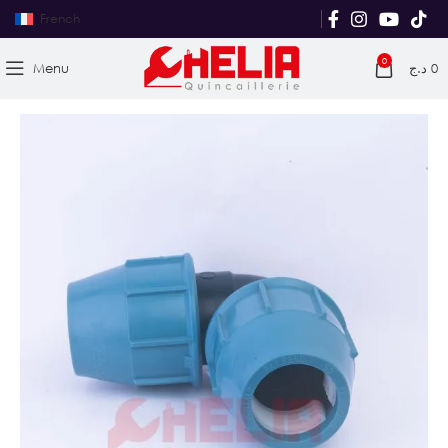
French
0
Menu
د.ج
0