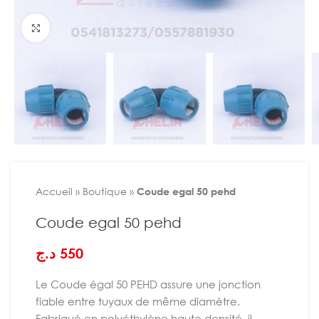
Agrandir
Accueil
»
Boutique
»
Coude egal 50 pehd
Coude egal 50 pehd
د.ج
550
Le Coude égal 50 PEHD assure une jonction
fiable entre tuyaux de même diamètre.
Fabriqué en polyéthylène haute densité, il