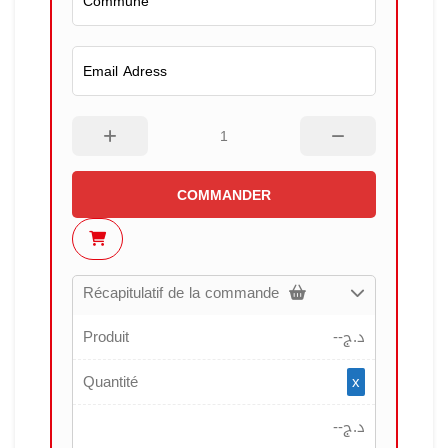
COMMANDER
Récapitulatif de la commande
Produit
--
د.ج
Quantité
x
--
د.ج