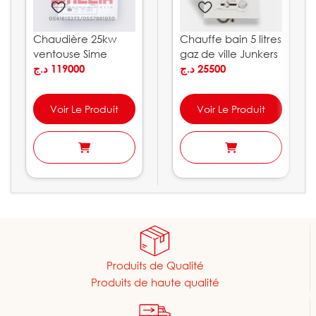
Chaudière 25kw
Chauffe bain 5 litres
ventouse Sime
gaz de ville Junkers
Brava GO BF
د.ج
119000
د.ج
25500
Voir Le Produit
Voir Le Produit
Produits de Qualité
Produits de haute qualité