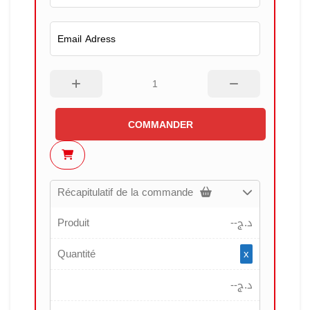
COMMANDER
Récapitulatif de la commande
Produit
--
د.ج
Quantité
x
--
د.ج