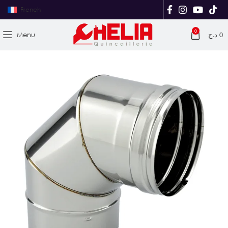
French
0
Menu
د.ج
0