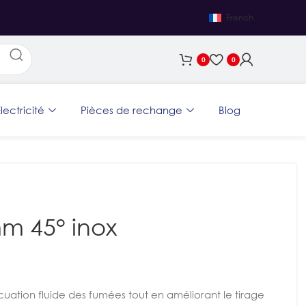
French
0
0
lectricité
Pièces de rechange
Blog
m 45° inox
cuation fluide des fumées tout en améliorant le tirage