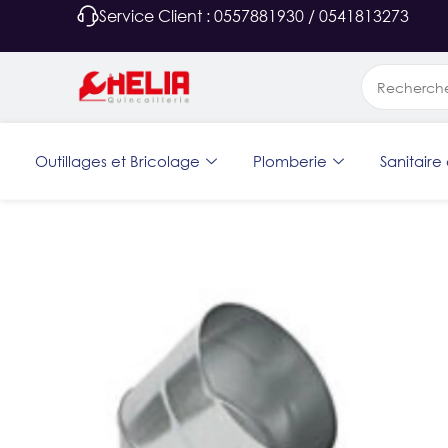
Service Client : 0557881930 / 0541813273
Outillages et Bricolage
Plomberie
Sanitaire 