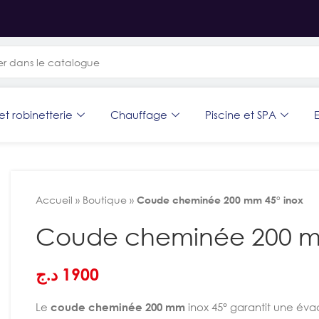
et robinetterie
Chauffage
Piscine et SPA
E
Accueil
»
Boutique
»
Coude cheminée 200 mm 45° inox
Coude cheminée 200 m
د.ج
1900
Le
coude cheminée 200 mm
inox 45° garantit une éva