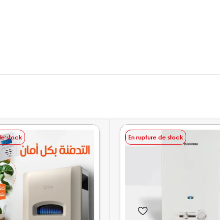
de stock
En rupture de stock