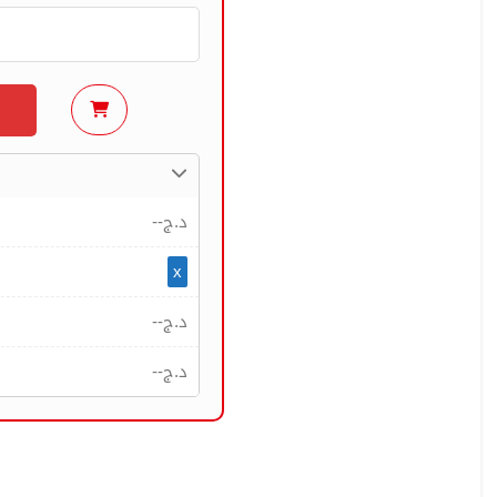
--
د.ج
x
--
د.ج
--
د.ج