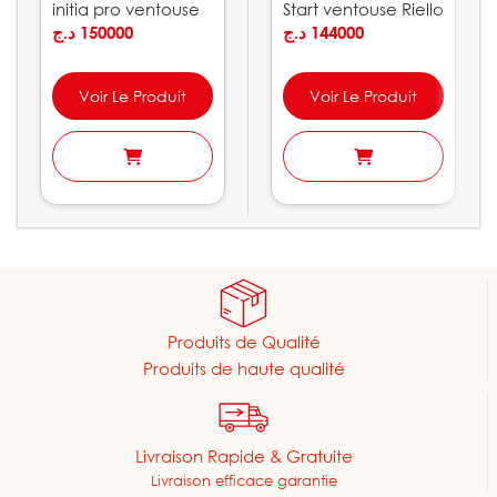
initia pro ventouse
Start ventouse Riello
Chappée
د.ج
150000
د.ج
144000
Voir Le Produit
Voir Le Produit
Produits de Qualité
Produits de haute qualité
Livraison Rapide & Gratuite
Livraison efficace garantie