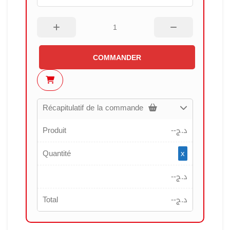
COMMANDER
Récapitulatif de la commande
Produit
--
د.ج
Quantité
x
--
د.ج
Total
--
د.ج