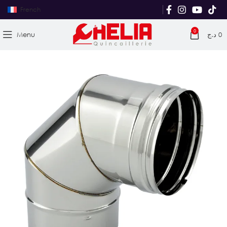
French
0
Menu
د.ج
0