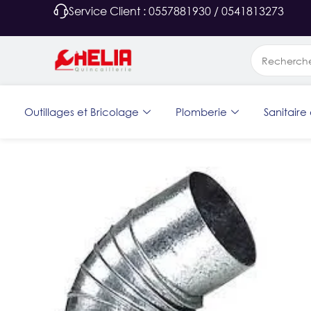
Service Client : 0557881930 / 0541813273
Outillages et Bricolage
Plomberie
Sanitaire 