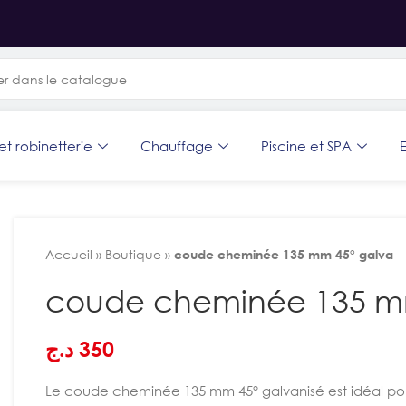
et robinetterie
Chauffage
Piscine et SPA
E
Accueil
»
Boutique
»
coude cheminée 135 mm 45° galva
coude cheminée 135 m
د.ج
350
Le coude cheminée 135 mm 45° galvanisé est idéal pou