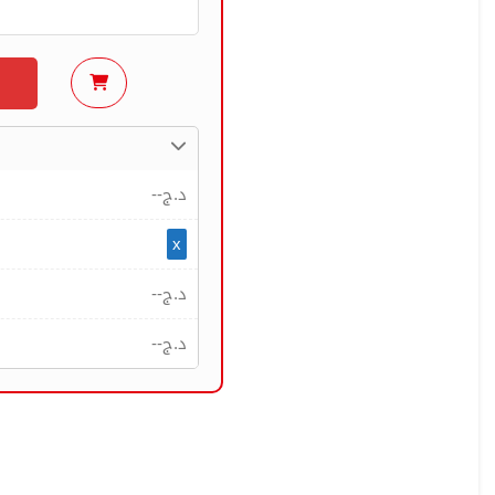
--
د.ج
x
--
د.ج
--
د.ج