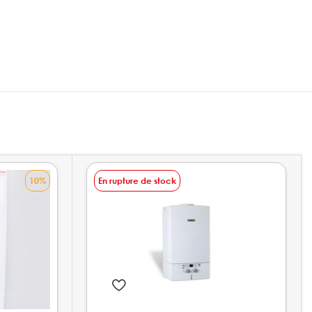
10%
En rupture de stock