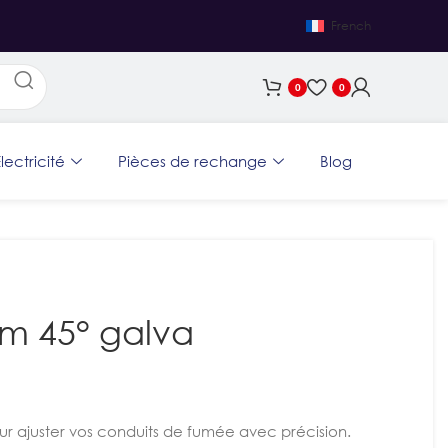
French
0
0
lectricité
Pièces de rechange
Blog
m 45° galva
r ajuster vos conduits de fumée avec précision.