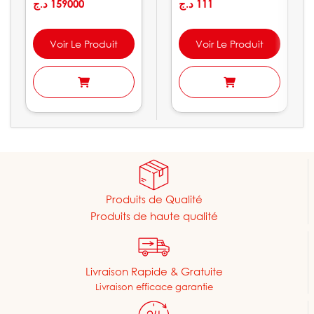
د.ج
159000
Condor
د.ج
111
Voir Le Produit
Voir Le Produit
Produits de Qualité
Produits de haute qualité
Livraison Rapide & Gratuite
Livraison efficace garantie