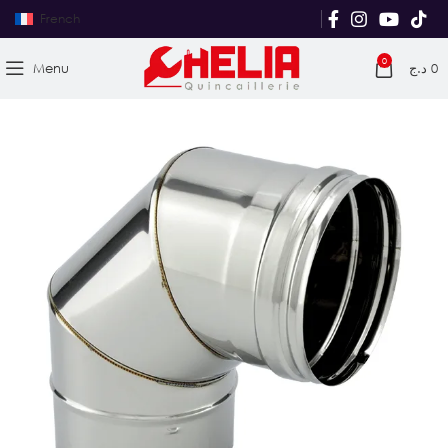
French
0
Menu
د.ج
0