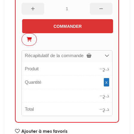
COMMANDER
Récapitulatif de la commande
Produit
--
د.ج
Quantité
x
--
د.ج
Total
--
د.ج
Ajouter à mes favoris