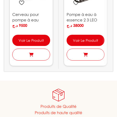
Cerveau pour
Pompe à eau à
pompe à eau
essence 2 3 LEO
10bar PEDROLLO
د.ج
9500
د.ج
38000
Voir Le Produit
Voir Le Produit
Produits de Qualité
Produits de haute qualité