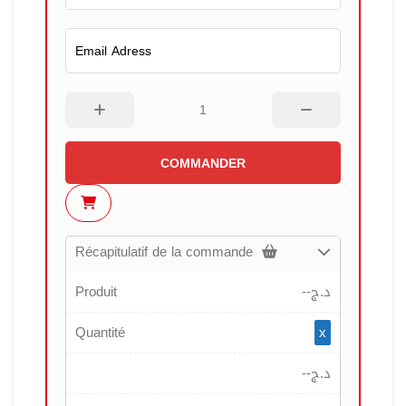
COMMANDER
Récapitulatif de la commande
Produit
--
د.ج
Quantité
x
--
د.ج