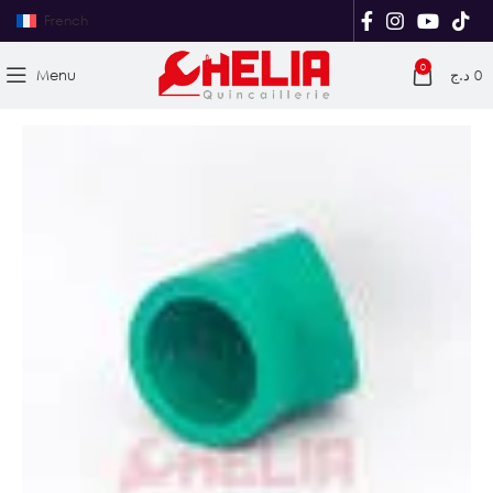
French
0
Menu
د.ج
0