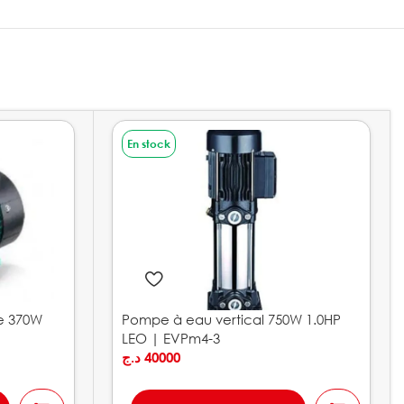
En stock
e 370W
Pompe à eau vertical 750W 1.0HP
LEO | EVPm4-3
د.ج
40000