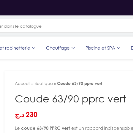
et robinetterie
Chauffage
Piscine et SPA
E
Accueil
»
Boutique
»
Coude 63/90 pprc vert
Coude 63/90 pprc vert
د.ج
230
Le
coude 63/90 PPRC vert
est un raccord indispensable 