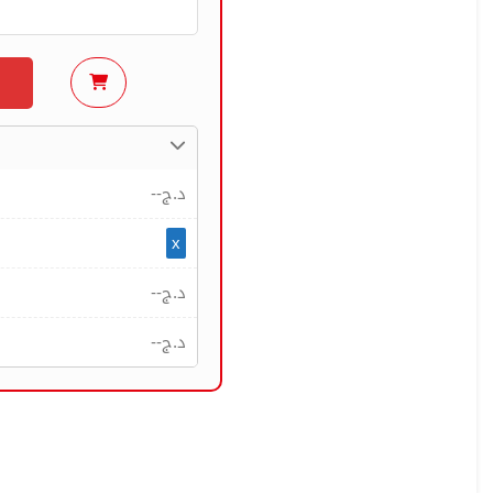
--
د.ج
x
--
د.ج
--
د.ج