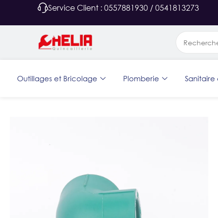
Service Client : 0557881930 / 0541813273
Outillages et Bricolage
Plomberie
Sanitaire 