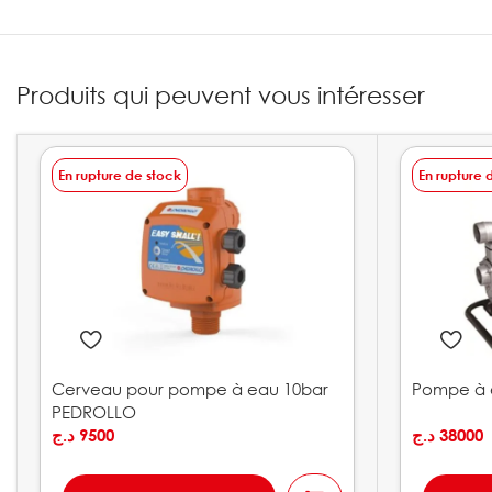
Produits qui peuvent vous intéresser
En rupture de stock
En rupture 
Cerveau pour pompe à eau 10bar
Pompe à e
PEDROLLO
د.ج
9500
د.ج
38000