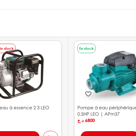
de stock
En stock
au à essence 2 3 LEO
Pompe à eau périphériqu
0.5HP LEO | APm37
د.ج
6800