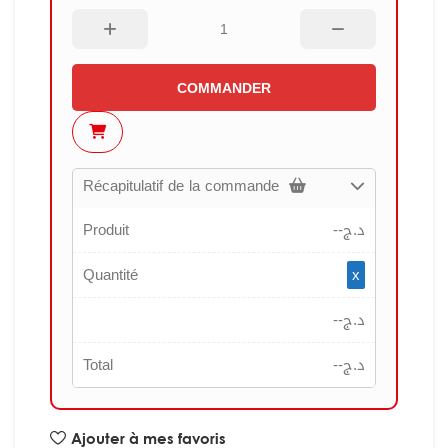
COMMANDER
Récapitulatif de la commande
Produit
--
د.ج
Quantité
x
--
د.ج
Total
--
د.ج
Ajouter à mes favoris