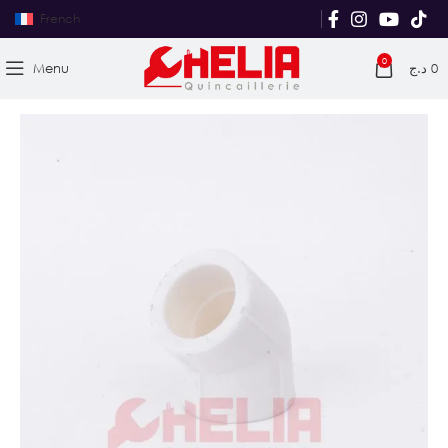
French
0
Menu
د.ج
0