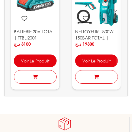
BATTERIE 20V TOTAL
NETTOYEUR 1800W
| TFBLI2001
150BAR TOTAL |
د.ج
3100
TGT11356
د.ج
19300
Voir Le Produit
Voir Le Produit