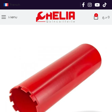
French
0
Menu
د.ج
0