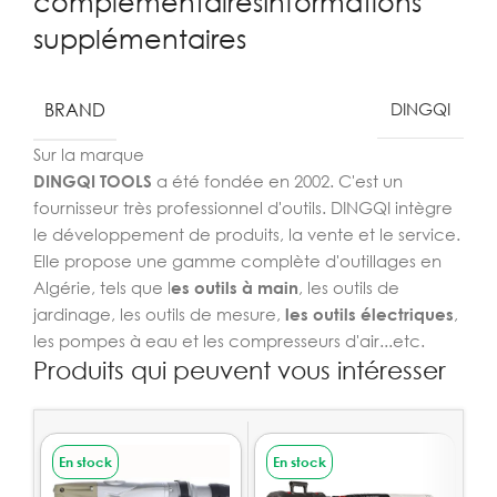
complémentairesInformations
supplémentaires
BRAND
DINGQI
Sur la marque
DINGQI TOOLS
a été fondée en 2002. C'est un
fournisseur très professionnel d'outils. DINGQI intègre
le développement de produits, la vente et le service.
Elle propose une gamme complète d'outillages en
Algérie, tels que l
es outils à main
, les outils de
jardinage, les outils de mesure,
les outils électriques
,
les pompes à eau et les compresseurs d'air...etc.
Produits qui peuvent vous intéresser
En stock
En stock
E