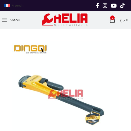
French
0
Menu
د.ج
0