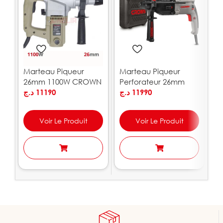
Marteau Piqueur
Marteau Piqueur
Pi
26mm 1100W CROWN
Perforateur 26mm
p
| CT18101
د.ج
11190
850W CROWN |
د.ج
11990
|
.ج
CT18032
Voir Le Produit
Voir Le Produit