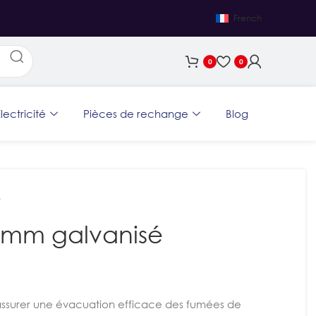
French
0
0
lectricité
Pièces de rechange
Blog
é
 mm galvanisé
ssurer une évacuation efficace des fumées de