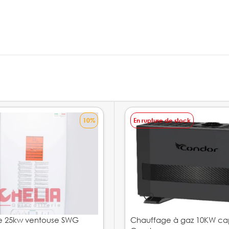
10%
En rupture de stock
e 25kw ventouse SWG
Chauffage à gaz 10KW ca