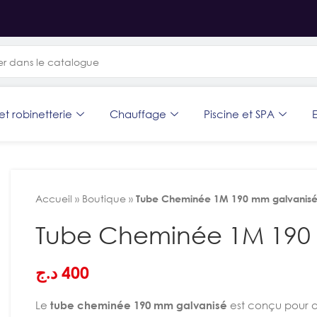
et robinetterie
Chauffage
Piscine et SPA
E
Accueil
»
Boutique
»
Tube Cheminée 1M 190 mm galvanis
Tube Cheminée 1M 190
د.ج
400
Le
tube cheminée 190 mm galvanisé
est conçu pour a