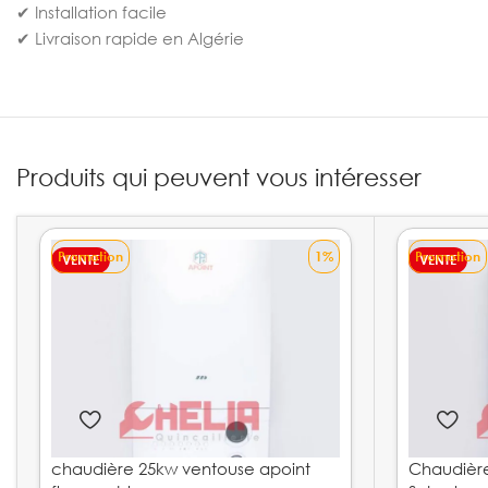
✔ Installation facile
✔ Livraison rapide en Algérie
Produits qui peuvent vous intéresser
Promotion
1%
Promotion
VENTE
VENTE
chaudière 25kw ventouse apoint
Chaudièr