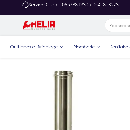
Service Client : 0557881930 / 0541813273
Outillages et Bricolage
Plomberie
Sanitaire 