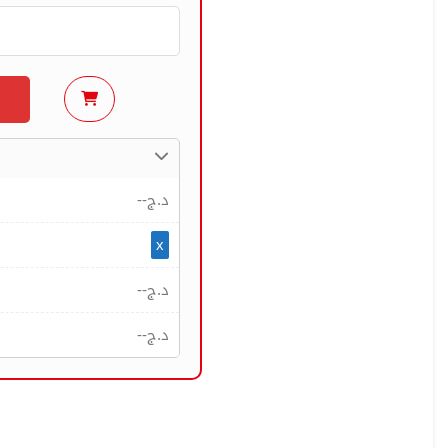
--
د.ج
x
--
د.ج
--
د.ج