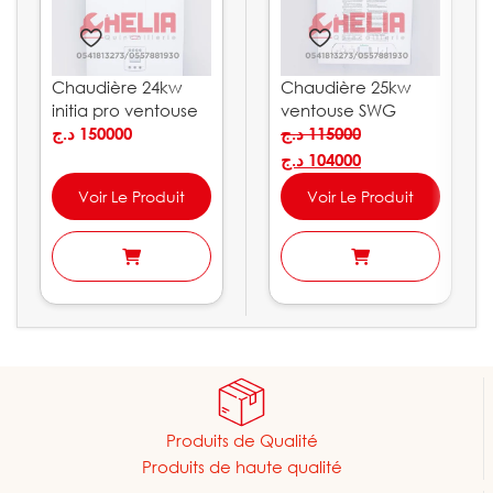
Chaudière 24kw
Chaudière 25kw
initia pro ventouse
ventouse SWG
Chappée
د.ج
150000
Schuster
د.ج
115000
د.ج
104000
Voir Le Produit
Voir Le Produit
Produits de Qualité
Produits de haute qualité