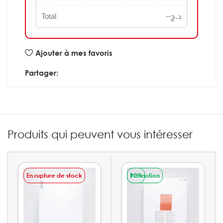
Total
--
د.ج
Ajouter à mes favoris
Partager:
Produits qui peuvent vous intéresser
En rupture de stock
Promotion
10%
VENTE