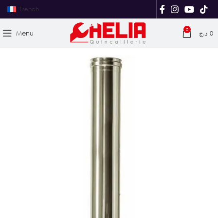
French
0
Menu
د.ج
0