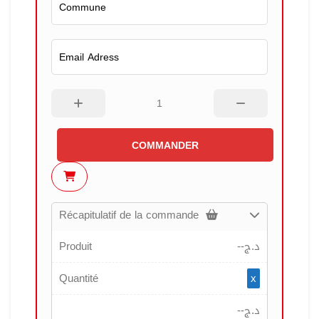
COMMANDER
Récapitulatif de la commande
Produit
--
د.ج
Quantité
x
--
د.ج