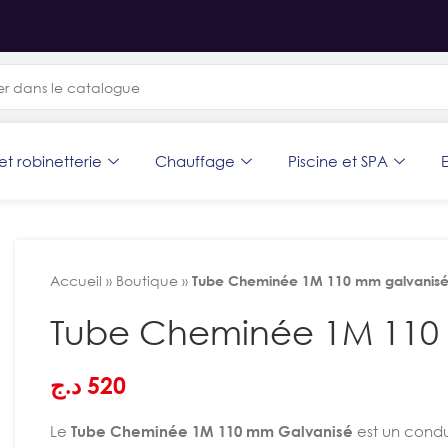
et robinetterie
Chauffage
Piscine et SPA
E
Accueil
»
Boutique
»
Tube Cheminée 1M 110 mm galvanis
Tube Cheminée 1M 110
د.ج
520
Le
Tube Cheminée 1M 110 mm Galvanisé
est un condu