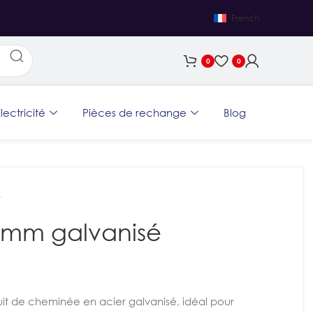
French
0
0
lectricité
Pièces de rechange
Blog
é
 mm galvanisé
it de cheminée en acier galvanisé, idéal pour