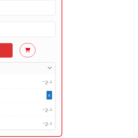
--
د.ج
x
--
د.ج
--
د.ج