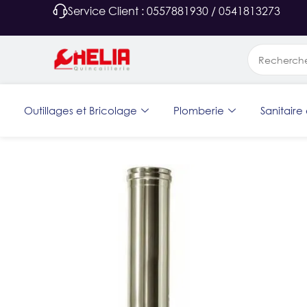
Service Client : 0557881930 / 0541813273
Outillages et Bricolage
Plomberie
Sanitaire 