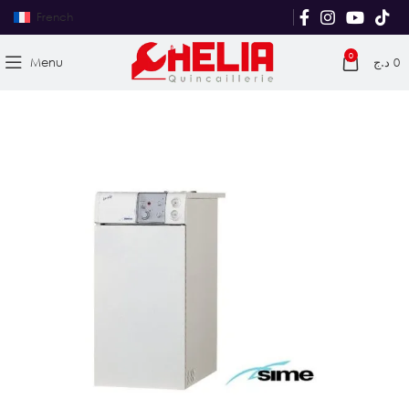
French
0
Menu
د.ج
0