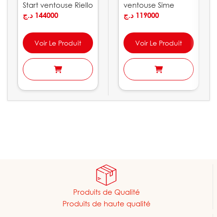
Start ventouse Riello
ventouse Sime
د.ج
144000
Brava GO BF
د.ج
119000
Voir Le Produit
Voir Le Produit
Produits de Qualité
Produits de haute qualité