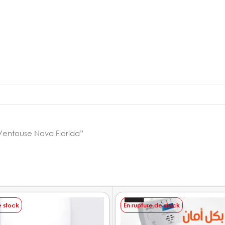
 Ventouse Nova Florida”
e stock
En rupture de stock