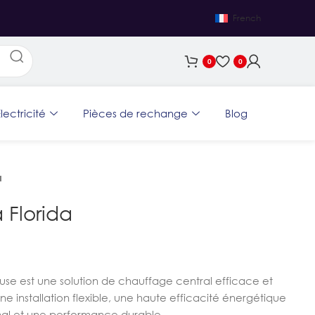
French
0
0
lectricité
Pièces de rechange
Blog
a
Florida
se est une solution de chauffage central efficace et
une installation flexible, une haute efficacité énergétique
mal et une performance durable.