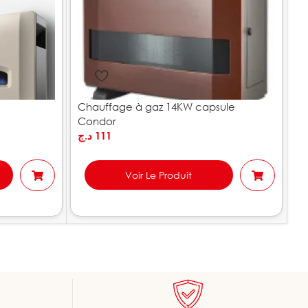
Chauffage à gaz 14KW capsule
Ch
Condor
د.ج
111
.ج
Voir Le Produit