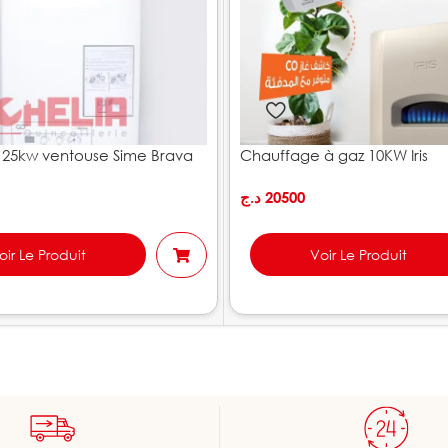
25kw ventouse Sime Brava
Chauffage à gaz 10KW Iris
د.ج
20500
oir Le Produit
Voir Le Produit