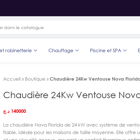
et robinetterie
Chauffage
Piscine et SPA
E
Accueil
»
Boutique
»
Chaudière 24Kw Ventouse Nova Florid
Chaudière 24Kw Ventouse Nova 
د.ج
140000
La chaudière Nova Florida de 24 kW avec système de ventou
fiable, idéale pour les maisons de taille moyenne. Elle offre 
et une sécurité accrue, assurant un confort thermique opti