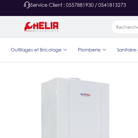
Service Client : 0557881930 / 0541813273
Outillages et Bricolage
Plomberie
Sanitaire 