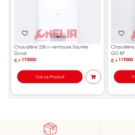
Chaudière 25Kw ventouse Saunier
Chaudière 
Duval
GO BF
د.ج
173000
د.ج
119000
Voir Le Produit
V