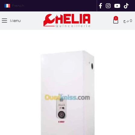
French
0
Menu
د.ج
0