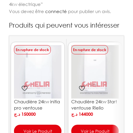
4kw électrique”
Vous devez être
connecté
pour publier un avis.
Produits qui peuvent vous intéresser
En rupture de stock
En rupture de stock
E
Chaudière 24kw initia
Chaudière 24kw Start
C
pro ventouse
ventouse Riello
10
Chappée
د.ج
150000
د.ج
144000
.ج
Voir Le Produit
Voir Le Produit