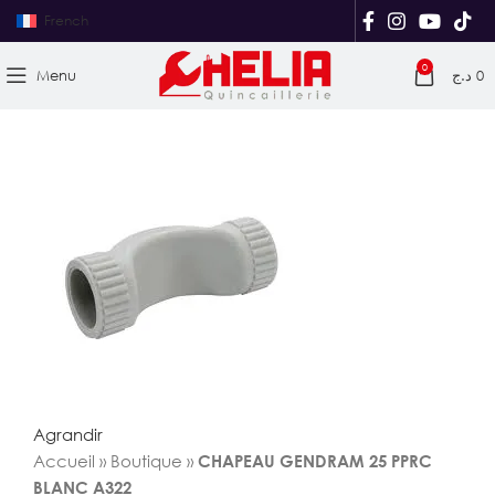
French
0
Menu
د.ج
0
Agrandir
Accueil
»
Boutique
»
CHAPEAU GENDRAM 25 PPRC
BLANC A322