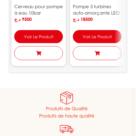
Cerveau pour pompe
Pompe 3 turbines
P
à eau 10bar
auto-amorçante LEO
A
PEDROLLO
د.ج
9500
| ACSm100S
د.ج
18500
.ج
Voir Le Produit
Voir Le Produit
Produits de Qualité
Produits de haute qualité